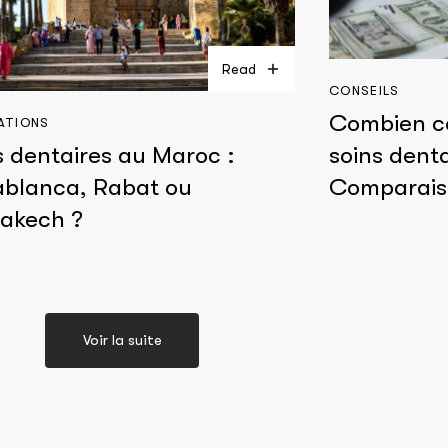
Read
CONSEILS
Combien co
ATIONS
s dentaires au Maroc :
soins dent
blanca, Rabat ou
Comparais
akech ?
Voir la suite