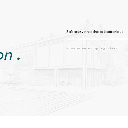
n .
No worries, we don’t spam your inbox.