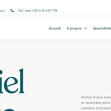
nca
Tel / text +212 6 61 437 778
Accueil
A propos
Specialité
iel
Restez à jour avec
et avancées dans 
contenu informatif