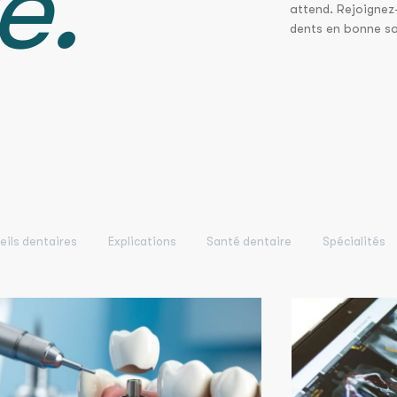
e.
attend. Rejoignez
dents en bonne sa
ils dentaires
Explications
Santé dentaire
Spécialités