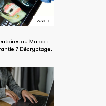
Read
entaires au Maroc :
rantie ? Décryptage.